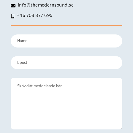
info@themodernsound.se
+46 708 877 695
Namn
(Obligatoriskt)
Förnamn
E-
post
(Obligatoriskt)
Kommentarer
(Obligatoriskt)