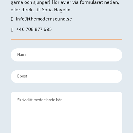
gärna och sjunger! Hör av er via formuläret nedan,
eller direkt till Sofia Hagelin:
info@themodernsound.se
+46 708 877 695
Namn
(Obligatoriskt)
Förnamn
E-
post
(Obligatoriskt)
Kommentarer
(Obligatoriskt)