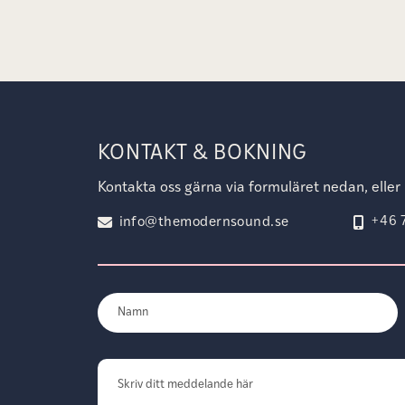
KONTAKT & BOKNING
Kontakta oss gärna via formuläret nedan, eller h
+46 
info@themodernsound.se
Namn
(Obligatoriskt)
Förnamn
Kommentarer
(Obligatoriskt)