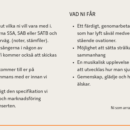
VAD NI FÅR
ut vilka ni vill vara med i.
Ett färdigt, genomarbet
na SSA, SAB eller SATB och
som har lyft såväl medve
örväg. (noter, stämfiler).
stående ovationer.
a sångerna i någon av
Möjlighet att sätta strålk
fi kommer också att skickas
sammanhang
En musikalisk upplevelse 
ommer till er på
att utvecklas hur man sj
ammans med er innan vi
Gemenskap, glädje och h
älskar.
ligt den specifikation vi
g och marknadsföring
onserten.
Ni som arra