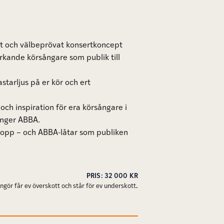
at och välbeprövat konsertkoncept
rkande körsångare som publik till
astarljus på er kör och ert
och inspiration för era körsångare i
unger ABBA.
opp – och ABBA-låtar som publiken
PRIS: 32 000 KR
ngör får ev överskott och står för ev underskott
.