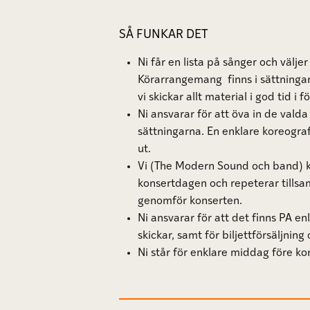
SÅ FUNKAR DET
Ni får en lista på sånger och väljer 
Körarrangemang finns i sättningar
vi skickar allt material i god tid i f
Ni ansvarar för att öva in de vald
sättningarna. En enklare koreogra
ut.
Vi (The Modern Sound och band) k
konsertdagen och repeterar tills
genomför konserten.
Ni ansvarar för att det finns PA en
skickar, samt för biljettförsäljnin
Ni står för enklare middag före k