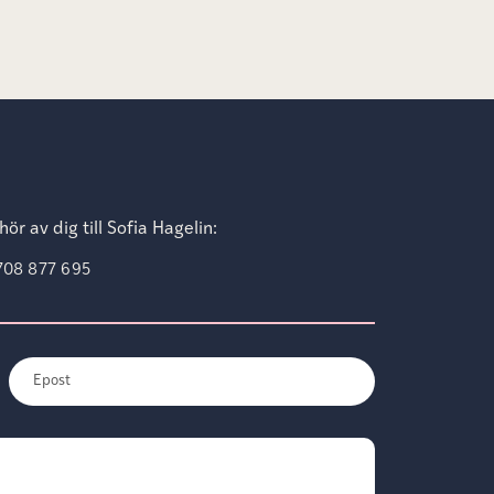
ör av dig till Sofia Hagelin:
708 877 695
E-
post
(Obligatoriskt)