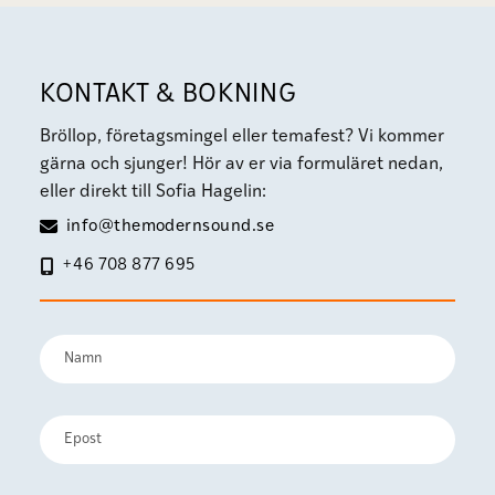
KONTAKT & BOKNING
Bröllop, företagsmingel eller temafest? Vi kommer
gärna och sjunger! Hör av er via formuläret nedan,
eller direkt till Sofia Hagelin:
info@themodernsound.se
+46 708 877 695
Namn
(Obligatoriskt)
Förnamn
E-
post
(Obligatoriskt)
Kommentarer
(Obligatoriskt)